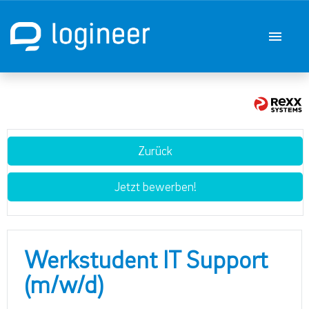
Deutsch
Englisch
Stellenangebote
Zurück
Karriere bei der q.beyond logineer GmbH
Jetzt bewerben!
Werkstudent IT Support
(m/w/d)